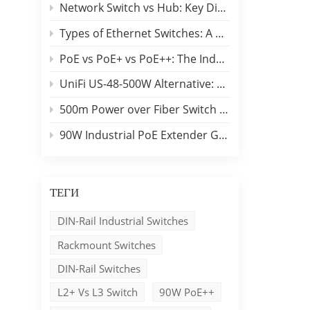
Network Switch vs Hub: Key Differences, Performance Comparison & Industrial Applications
Types of Ethernet Switches: A B2B Engineering & Buyer Guide
PoE vs PoE+ vs PoE++: The Industrial Edge Selection Guide
UniFi US-48-500W Alternative: Benchu 48-Port Switch Comparison
500m Power over Fiber Switch Campus Backbone Guide
90W Industrial PoE Extender Guide for Long-Distance Outdoor Networks
ТЕГИ
DIN-Rail Industrial Switches
Rackmount Switches
DIN-Rail Switches
L2+ Vs L3 Switch
90W PoE++