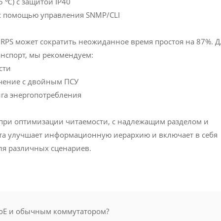
5 ℃) с защитой IP40
с помощью управления SNMP/CLI
RPS может сократить неожиданное время простоя на 87%. Д
ранспорт, мы рекомендуем:
сти
ючение с двойным ПСУ
нга энергопотребления
 при оптимизации читаемости, с надлежащим разделом и
нта улучшает информационную иерархию и включает в себя
ля различных сценариев.
PoE и обычным коммутатором?