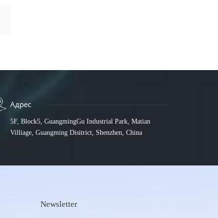
Адрес
5F, Block5, GuangmingGu Industrial Park, Matian
Villiage, Guangming Disitrict, Shenzhen, China
Newsletter