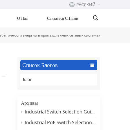
РУССКИЙ
О Нас
Связаться С Нами
English
избыточности энергии в промышленных сетевых системах
Français
русский
Список Блогов
Español
Блог
Português
بالعربية
Архивы
Industrial Switch Selection Guide for DIN-Rail and Rackmount Applications
Industrial PoE Switch Selection Guide: Outdoor Deployment & Reliability Insights