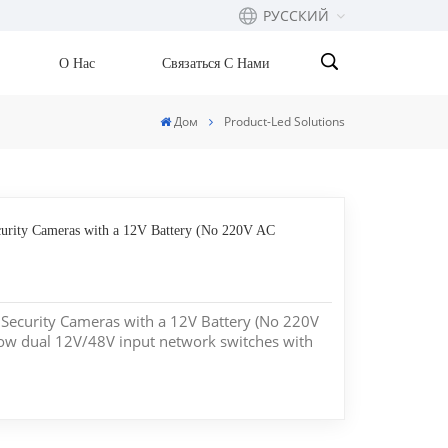
РУССКИЙ
О Нас
Связаться С Нами
English
Дом
Product-Led Solutions
Français
русский
rity Cameras with a 12V Battery (No 220V AC
Español
Português
ecurity Cameras with a 12V Battery (No 220V
بالعربية
ow dual 12V/48V input network switches with
t eliminate the need for 220V grid power in
oyments. Deploying high-power security
cations usually means one...