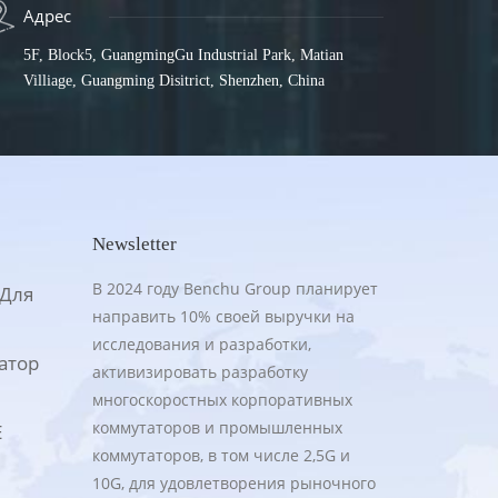
Адрес
5F, Block5, GuangmingGu Industrial Park, Matian
Villiage, Guangming Disitrict, Shenzhen, China
Newsletter
В 2024 году Benchu Group планирует
 Для
направить 10% своей выручки на
исследования и разработки,
атор
активизировать разработку
многоскоростных корпоративных
коммутаторов и промышленных
E
коммутаторов, в том числе 2,5G и
10G, для удовлетворения рыночного