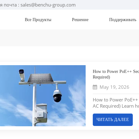
я почта : sales@benchu-group.com
Все Продукты
Решение
Поддерживать
How to Power PoE++ Secu
Required)
May 19, 2026
How to Power PoE++ S
AC Required) Learn h
standard PoE++ outpu
remote security depl
ЧИТАТЬ ДАЛЕЕ
cameras in remote lo