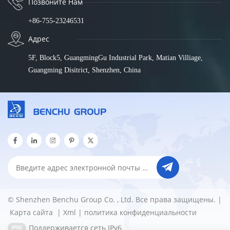
Позвоните Нам
+86-755-23246531
Адрес
5F, Block5, GuangmingGu Industrial Park, Matian Villiage,
Guangming Disitrict, Shenzhen, China
© Shenzhen Benchu Group Co. , Ltd. Все права защищены. |
Карта сайта
|
Xml
|
политика конфиденциальности
Поддерживается сеть IPv6