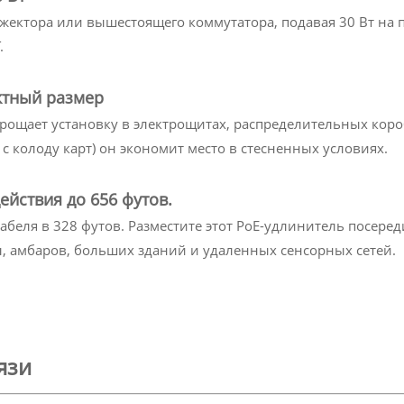
нжектора или вышестоящего коммутатора, подавая 30 Вт на п
.
ктный размер
прощает установку в электрощитах, распределительных коро
колоду карт) он экономит место в стесненных условиях.
йствия до 656 футов.
абеля в 328 футов. Разместите этот PoE-удлинитель посере
, амбаров, больших зданий и удаленных сенсорных сетей.
язи