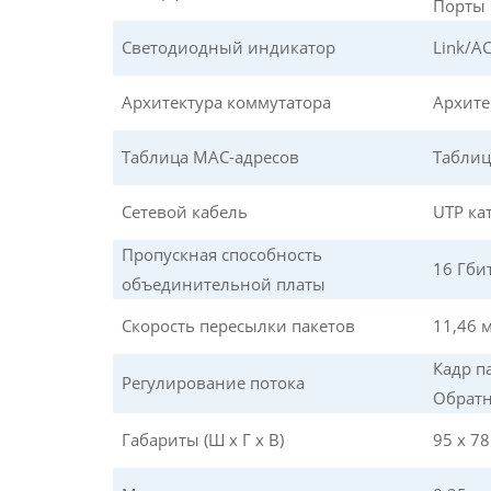
Порты 
Светодиодный индикатор
Link/A
Архитектура коммутатора
Архите
Таблица MAC-адресов
Таблиц
Сетевой кабель
UTP ка
Пропускная способность
16 Гби
объединительной платы
Скорость пересылки пакетов
11,46 
Кадр п
Регулирование потока
Обратн
Габариты (Ш x Г x В)
95 x 78