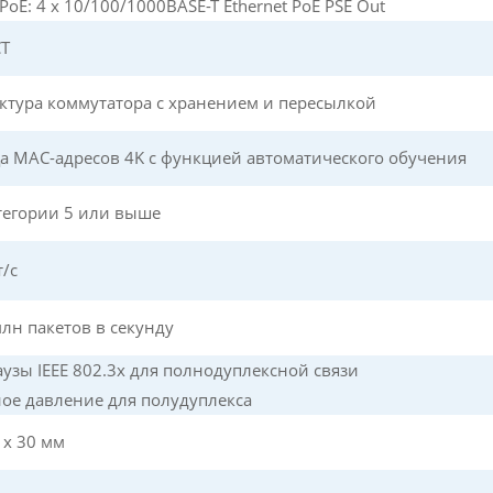
PoE: 4 x 10/100/1000BASE-T Ethernet PoE PSE Out
CT
ктура коммутатора с хранением и пересылкой
а MAC-адресов 4K с функцией автоматического обучения
тегории 5 или выше
т/с
млн пакетов в секунду
аузы IEEE 802.3x для полнодуплексной связи
ое давление для полудуплекса
 x 30 мм