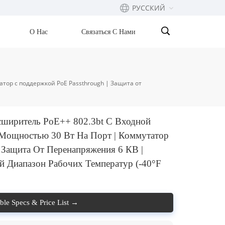
РУССКИЙ
О Нас
Связаться С Нами
English
Français
тор с поддержкой PoE Passthrough | Защита от
русский
ширитель PoE++ 802.3bt С Входной
Español
Мощностью 30 Вт На Порт | Коммутатор
Português
 Защита От Перенапряжения 6 КВ |
 Диапазон Рабочих Температур (-40°F
بالعربية
able Specs & Price List →