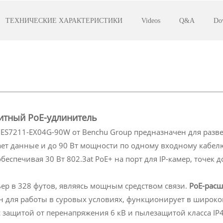
ТЕХНИЧЕСКИЕ ХАРАКТЕРИСТИКИ
Videos
Q&A
Do
итный PoE-удлинитель
7211-EX04G-90W от Benchu ​​Group предназначен для разв
ет данные и до 90 Вт мощности по одному входному кабелю 8
еспечивая 30 Вт 802.3at PoE+ на порт для IP-камер, точек д
ьер в 328 футов, являясь мощным средством связи.
PoE-рас
тан для работы в суровых условиях, функционирует в широком
защитой от перенапряжения 6 кВ и пылезащитой класса IP4