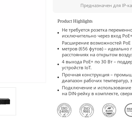
Предназначен для IP-к
Product Highlights
Не требуется розетка переменно
исключительно через вход PoE
Расширение возможностей PoE 
метров (656 футов) – идеально
расстояниях на открытом возд
4 выхода PoE+ по 30 Вт – подде
устройств IoT.
Прочная конструкция – промы
диапазон рабочих температур, 
Подключение и использование 
на DIN-рейку в комплекте, све