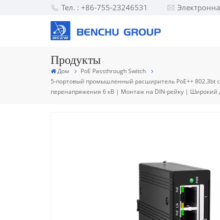
Тел. : +86-755-23246531
Электронна
Продукты
Дом
PoE Passthrough Switch
5-портовый промышленный расширитель PoE++ 802.3bt с 
перенапряжения 6 кВ | Монтаж на DIN-рейку | Широкий д