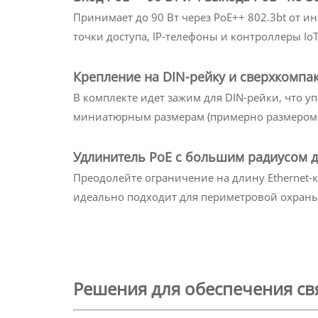
Принимает до 90 Вт через PoE++ 802.3bt от и
точки доступа, IP-телефоны и контроллеры IoT
Крепление на DIN-рейку и сверхкомпа
В комплекте идет зажим для DIN-рейки, что у
миниатюрным размерам (примерно размером с 
Удлинитель PoE с большим радиусом де
Преодолейте ограничение на длину Ethernet-к
идеально подходит для периметровой охраны
Решения для обеспечения св