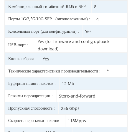
8
Комбинированный гигабитный R4J5 и SFP :
4
Порты 1G/2,5G/10G SFP+ (оптоволоконные) :
Yes
Консольный порт (для конфигурации) :
Yes (for firmware and config upload/
USB-порт :
download)
Yes
Кнопка сброса :
*
Технические характеристики производительности :
12 Mb
Буферная память пакетов :
Store-and-forward
Режимы переадресации :
256 Gbps
Пропускная способность :
118Mpps
Скорость пересылки пакетов :