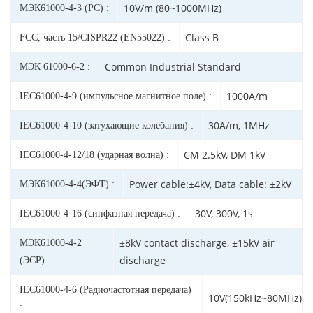
10V/m (80~1000MHz)
МЭК61000-4-3 (РС) :
Class B
FCC, часть 15/CISPR22 (EN55022) :
Common Industrial Standard
МЭК 61000-6-2 :
1000A/m
IEC61000-4-9 (импульсное магнитное поле) :
30A/m, 1MHz
IEC61000-4-10 (затухающие колебания) :
CM 2.5kV, DM 1kV
IEC61000-4-12/18 (ударная волна) :
Power cable:±4kV, Data cable: ±2kV
МЭК61000-4-4(ЭФТ) :
30V, 300V, 1s
IEC61000-4-16 (синфазная передача) :
±8kV contact discharge, ±15kV air
МЭК61000-4-2
discharge
(ЭСР) :
IEC61000-4-6 (Радиочастотная передача)
10V(150kHz~80MHz)
: