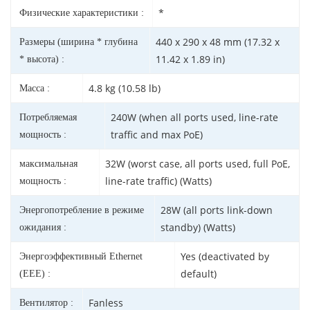
*
Физические характеристики :
440 x 290 x 48 mm (17.32 x
Размеры (ширина * глубина
11.42 x 1.89 in)
* высота) :
4.8 kg (10.58 lb)
Масса :
240W (when all ports used, line-rate
Потребляемая
traffic and max PoE)
мощность :
32W (worst case, all ports used, full PoE,
максимальная
line-rate traffic) (Watts)
мощность :
28W (all ports link-down
Энергопотребление в режиме
standby) (Watts)
ожидания :
Yes (deactivated by
Энергоэффективный Ethernet
default)
(EEE) :
Fanless
Вентилятор :