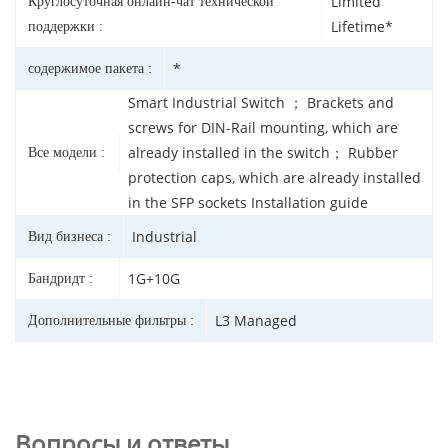
Limited
Круглосуточная онлайн-чат технической
Lifetime*
поддержки :
*
содержимое пакета :
Smart Industrial Switch ； Brackets and
screws for DIN-Rail mounting, which are
already installed in the switch； Rubber
Все модели :
protection caps, which are already installed
in the SFP sockets Installation guide
Industrial
Вид бизнеса :
1G+10G
Бандридт :
L3 Managed
Дополнительные фильтры :
Вопросы и ответы