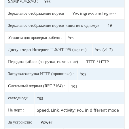
Yes
SNMP v1/v2c/v3 :
Yes ingress and egress
Зеркальное отображение портов :
16
Зеркальное отображение портов «многие к одному» :
Yes
Утилита для проверки кабеля :
Yes (v1.2)
Доступ через Интернет TLS/HTTPS (версия) :
TFTP / HTTP
Передача файлов (загрузка, скачивание) :
Yes
Загрузка/загрузка HTTP (прошивка) :
Yes
Системный журнал (RFC 3164) :
Yes
светодиоды :
Speed, Link, Activity; PoE in different mode
На порт :
Power
За устройство :