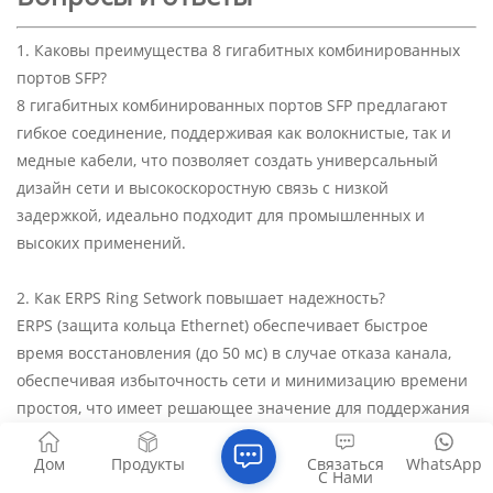
1. Каковы преимущества 8 гигабитных комбинированных
портов SFP?
8 гигабитных комбинированных портов SFP предлагают
гибкое соединение, поддерживая как волокнистые, так и
медные кабели, что позволяет создать универсальный
дизайн сети и высокоскоростную связь с низкой
задержкой, идеально подходит для промышленных и
высоких применений.
2. Как ERPS Ring Setwork повышает надежность?
ERPS (защита кольца Ethernet) обеспечивает быстрое
время восстановления (до 50 мс) в случае отказа канала,
обеспечивая избыточность сети и минимизацию времени
простоя, что имеет решающее значение для поддержания
непрерывной производительности в критических
промышленных операциях.
Дом
Продукты
Связаться
WhatsApp
С Нами