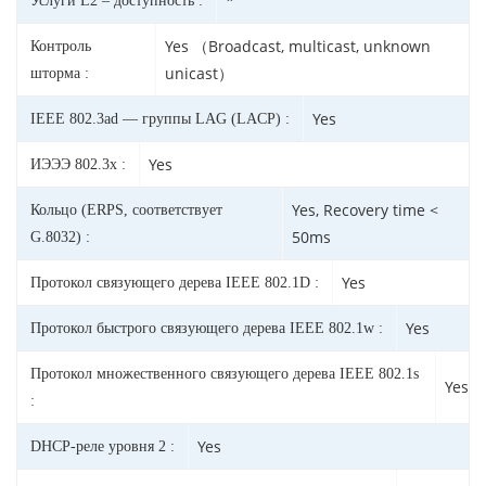
*
Услуги L2 – доступность :
Yes （Broadcast, multicast, unknown
Контроль
unicast）
шторма :
Yes
IEEE 802.3ad — группы LAG (LACP) :
Yes
ИЭЭЭ 802.3x :
Yes, Recovery time <
Кольцо (ERPS, соответствует
50ms
G.8032) :
Yes
Протокол связующего дерева IEEE 802.1D :
Yes
Протокол быстрого связующего дерева IEEE 802.1w :
Протокол множественного связующего дерева IEEE 802.1s
Yes
:
Yes
DHCP-реле уровня 2 :