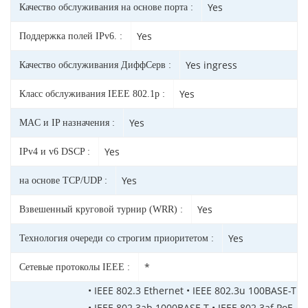
Yes
Качество обслуживания на основе порта :
Yes
Поддержка полей IPv6. :
Yes ingress
Качество обслуживания ДиффСерв :
Yes
Класс обслуживания IEEE 802.1p :
Yes
MAC и IP назначения :
Yes
IPv4 и v6 DSCP :
Yes
на основе TCP/UDP :
Yes
Взвешенный круговой турнир (WRR) :
Yes
Технология очереди со строгим приоритетом :
*
Сетевые протоколы IEEE :
• IEEE 802.3 Ethernet • IEEE 802.3u 100BASE-T
• IEEE 802.3ab 1000BASE-T • IEEE 802.3af PoE