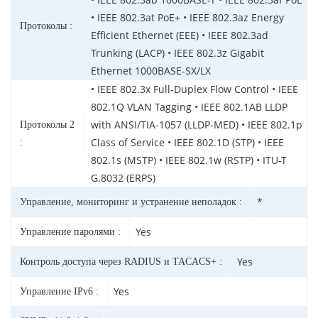
• IEEE 802.3at PoE+ • IEEE 802.3az Energy
Протоколы :
Efficient Ethernet (EEE) • IEEE 802.3ad
Trunking (LACP) • IEEE 802.3z Gigabit
Ethernet 1000BASE-SX/LX
• IEEE 802.3x Full-Duplex Flow Control • IEEE
802.1Q VLAN Tagging • IEEE 802.1AB LLDP
with ANSI/TIA-1057 (LLDP-MED) • IEEE 802.1p
Протоколы 2
Class of Service • IEEE 802.1D (STP) • IEEE
:
802.1s (MSTP) • IEEE 802.1w (RSTP) • ITU-T
G.8032 (ERPS)
*
Управление, мониторинг и устранение неполадок :
Yes
Управление паролями :
Yes
Контроль доступа через RADIUS и TACACS+ :
Yes
Управление IPv6 :