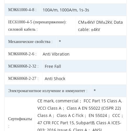
100A/m, 1000A/m, 1s-3s
МЭК61000-4-8 :
CM±4kV/ DM±2kV, Data
IEC61000-4-5 (перенапряжение):
cable: ±4kV
силовой кабель :
*
Механические свойства :
Anti Vibration
МЭК60068-2-6 :
Free Fall
МЭК60068-2-32 :
Anti Shock
МЭК60068-2-27 :
*
Электромагнитное излучение и иммунитет :
CE mark, commercial； FCC Part 15 Class A,
VCCI Class A； Class A EN 55022 (CISPR 22)
Class A； Class A C-Tick； EN 55024； CCC；
Сертификаты
47 CFR FCC Part 15, SubpartB, Class A ICES-
:
003: 2016 Issue 6, Class A； ANSI