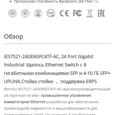
Пропускная способность Backplane 256 Гбит / с.
Обзор
IES7521-24GE8GFC4TF-AC, 24 Port Gigabit
Industrial
Удалось
Ethernet Switch
с 8
гигабитными комбинациями SFP и
4-10 ГБ SFP+
UPLINK
Стойка стойки ， поддержка ERPS
,
Benchu IES7521-24GE8GFC4TF-AC-высокопроизводительный
24-портный гигабит
промышленное управление
коммутатором Ethernet
разработан для обеспечения
превосходной надежности и масштабируемости для
промышленных сетей. Он оснащен 8 гигабитными