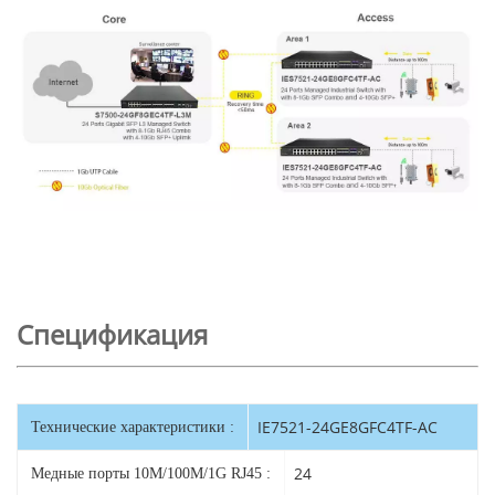
Спецификация
IE7521-24GE8GFC4TF-AC
Технические характеристики :
24
Медные порты 10M/100M/1G RJ45 :