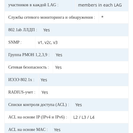
members in each LAG
участников в каждой LAG :
*
Службы сетевого мониторинга и обнаружения :
Yes
802.1ab ЛЛДП :
v1, v2c, v3
SNMP :
Yes
Группа РМОН 1,2,3,9 :
Yes
Сетевая безопасность :
Yes
ИЭЭЭ 802.1x :
Yes
RADIUS-учет :
Yes
Списки контроля доступа (ACL) :
L2 / L3 / L4
ACL на основе IP (IPv4 и IPv6) :
Yes
ACL на основе MAC :